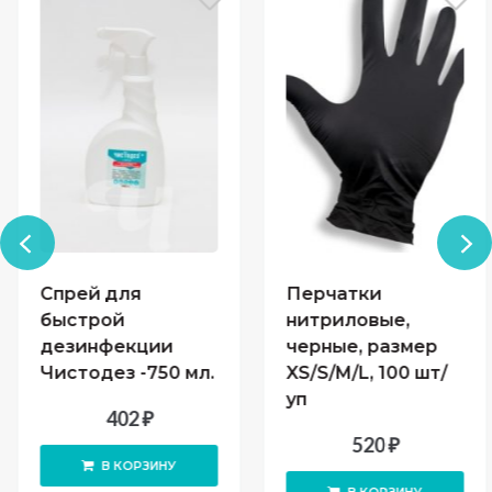
Спрей для
Перчатки
быстрой
нитриловые,
дезинфекции
черные, размер
Чистодез -750 мл.
XS/S/M/L, 100 шт/
уп
402
₽
520
₽
В КОРЗИНУ