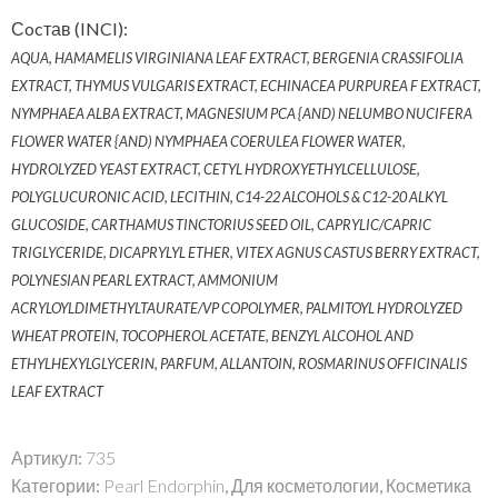
Сocтав (INCI):
AQUA, HAMAMELIS VIRGINIANA LEAF EXTRACT, BERGENIA CRASSIFOLIA
EXTRACT, THYMUS VULGARIS EXTRACT, ECHINACEA PURPUREA F EXTRACT,
NYMPHAEA ALBA EXTRACT, MAGNESIUM PCA {AND) NELUMBO NUCIFERA
FLOWER WATER {AND) NYMPHAEA COERULEA FLOWER WATER,
HYDROLYZED YEAST EXTRACT, CETYL HYDROXYETHYLCELLULOSE,
POLYGLUCURONIC ACID, LECITHIN, C14-22 ALCOHOLS & C12-20 ALKYL
GLUCOSIDE, CARTHAMUS TINCTORIUS SEED OIL, CAPRYLIC/CAPRIC
TRIGLYCERIDE, DICAPRYLYL ETHER, VITEX AGNUS CASTUS BERRY EXTRACT,
POLYNESIAN PEARL EXTRACT, AMMONIUM
ACRYLOYLDIMETHYLTAURATE/VP COPOLYMER, PALMITOYL HYDROLYZED
WHEAT PROTEIN, TOCOPHEROL ACETATE, BENZYL ALCOHOL AND
ETHYLHEXYLGLYCERIN, PARFUM, ALLANTOIN, ROSMARINUS OFFICINALIS
LEAF EXTRACT
Артикул:
735
Категории:
Pearl Endorphin
,
Для косметологии
,
Косметика