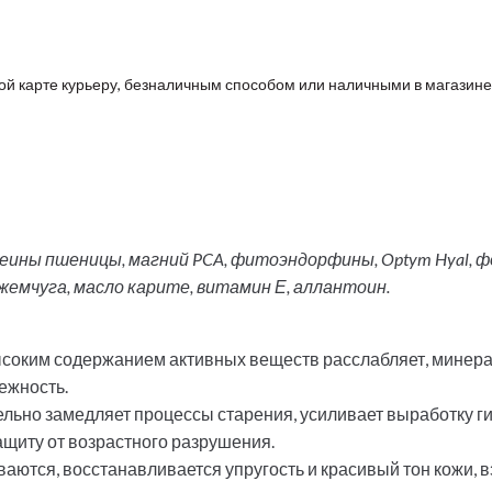
ой карте курьеру, безналичным способом или наличными в магазине
еины пшеницы, магний PCA, фитоэндорфины, Optym Hyal, ф
 жемчуга, масло карите, витамин Е, аллантоин.
ысоким содержанием активных веществ расслабляет, минерал
ежность.
льно замедляет процессы старения, усиливает выработку г
защиту от возрастного разрушения.
аются, восстанавливается упругость и красивый тон кожи, вз