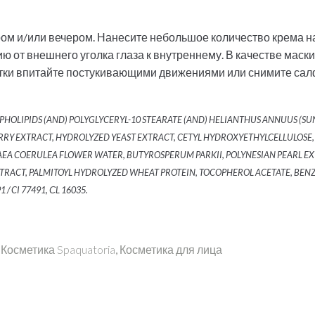
ом и/или вечером. Нанесите небольшое количество крема на
от внешнего уголка глаза к внутреннему. В качестве маски
статки впитайте постукивающими движениями или снимите сал
SPHOLIPIDS (AND) POLYGLYCERYL-10 STEARATE (AND) HELIANTHUS ANNUUS (SU
ERRY EXTRACT, HYDROLYZED YEAST EXTRACT, CETYL HYDROXYETHYLCELLULOSE
EA COERULEA FLOWER WATER, BUTYROSPERUM PARKII, POLYNESIAN PEARL EX
TRACT, PALMITOYL HYDROLYZED WHEAT PROTEIN, TOCOPHEROL ACETATE, BEN
/ CI 77491, СL 16035.
,
Косметика Spaquatoria
,
Косметика для лица