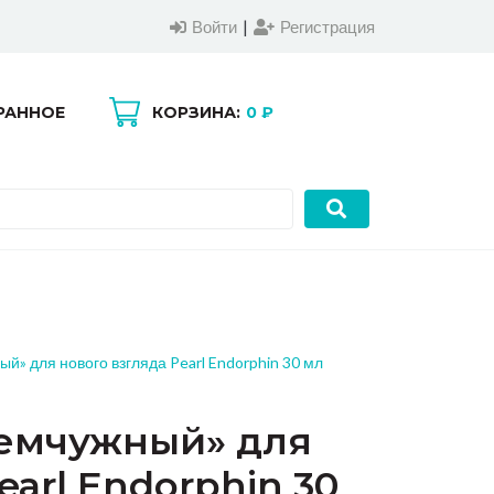
Войти
|
Регистрация
РАННОЕ
КОРЗИНА:
0 ₽
0
0
Войти
|
Регистрация
й» для нового взгляда Pearl Endorphin 30 мл
Жемчужный» для
earl Endorphin 30