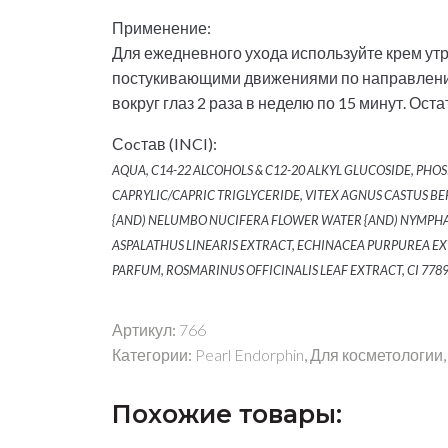
Применение:
Для ежедневного ухода используйте крем утр
постукивающими движениями по направлению 
вокруг глаз 2 раза в неделю по 15 минут. О
Сocтав (INCI):
AQUA, C14-22 ALCOHOLS & C12-20 ALKYL GLUCOSIDE, PHO
CAPRYLIC/CAPRIC TRIGLYCERIDE, VITEX AGNUS CASTUS B
{AND) NELUMBO NUCIFERA FLOWER WATER {AND) NYMPHA
ASPALATHUS LINEARIS EXTRACT, ECHINACEA PURPUREA EX
PARFUM, ROSMARINUS OFFICINALIS LEAF EXTRACT, CI 77891 
Артикул:
766
Категории:
Pearl Endorphin
,
Для косметологии
Похожие товары: