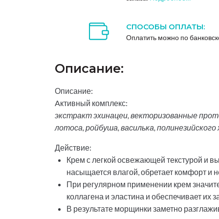
СПОСОБЫ ОПЛАТЫ:
Оплатить можно по банковск
Описание:
Описание:
Aктивный комплекс:
экстракт эхинацеи, векторизованные прот
лотоса, ройбуша, василька, полинезийского
Действие:
Крем с легкой освежающей текстурой и в
насыщается влагой, обретает комфорт и н
При регулярном применении крем значите
коллагена и эластина и обеспечивает их 
В результате морщинки заметно разглажив