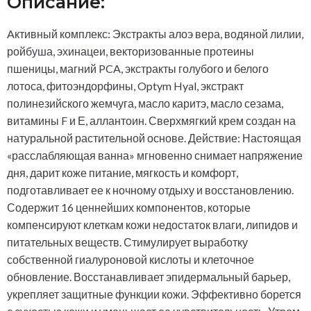
Описание:
Aктивный комплекс: Экстракты алоэ вера, водяной лилии,
ройбуша, эхинацеи, векторизованные протеины
пшеницы, магний PCA, экстракты голубого и белого
лотоса, фитоэндорфины, Optym Hyal, экстракт
полинезийского жемчуга, масло каритэ, масло сезама,
витамины F и Е, аллантоин. Сверхмягкий крем создан на
натуральной растительной основе. Действие: Настоящая
«расслабляющая ванна» мгновенно снимает напряжение
дня, дарит коже питание, мягкость и комфорт,
подготавливает ее к ночному отдыху и восстановлению.
Содержит 16 ценнейших компонентов, которые
компенсируют клеткам кожи недостаток влаги, липидов и
питательных веществ. Стимулирует выработку
собственной гиалуроновой кислоты и клеточное
обновление. Восстанавливает эпидермальный барьер,
укрепляет защитные функции кожи. Эффективно борется