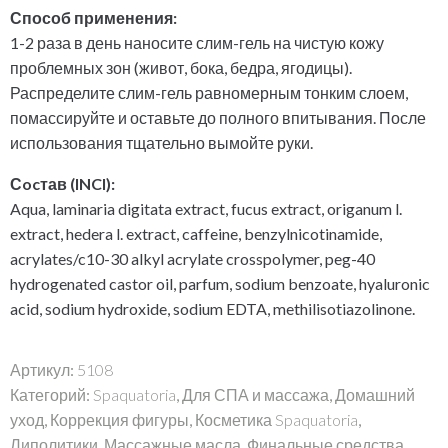
Способ применения:
1-2 раза в день наносите слим-гель на чистую кожу
проблемных зон (живот, бока, бедра, ягодицы).
Распределите слим-гель равномерным тонким слоем,
помассируйте и оставьте до полного впитывания. После
использования тщательно вымойте руки.
Сocтав (INCI):
Aqua, laminaria digitata extract, fucus extract, origanum l.
extract, hedera l. extract, caffeine, benzylnicotinamide,
acrylates/c10-30 alkyl acrylate crosspolymer, peg-40
hydrogenated castor oil, parfum, sodium benzoate, hyaluronic
acid, sodium hydroxide, sodium EDTA, methilisotiazolinone.
Артикул:
5108
Категорий:
Spaquatoria
,
Для СПА и массажа
,
Домашний
уход
,
Коррекция фигуры
,
Косметика Spaquatoria
,
Липолитики
,
Массажные масла
,
Финальные средства