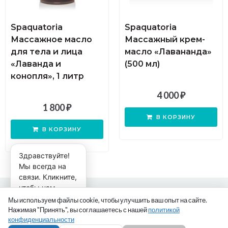
Spaquatoria
Spaquatoria
Массажное масло
Массажный крем-
для тела и лица
масло «Лавананда»
«Лаванда и
(500 мл)
конопля», 1 литр
4 000
₽
1 800
₽
В КОРЗИНУ
В КОРЗИНУ
Здравствуйте!
Мы всегда на
связи. Кликните,
чтобы нам
Все права защищены 2023 © Чистовье
написать!
Мы используем файлы cookie, чтобы улучшить ваш опыт на сайте.
Телефон: +7(927)577-6-577
Нажимая "Принять", вы соглашаетесь с нашей
политикой
конфиденциальности
Политика конфиденциальности