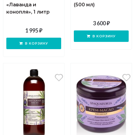
«Лаванда и
(500 мл)
конопля», 1 литр
3 600
₽
1 995
₽
В КОРЗИНУ
В КОРЗИНУ