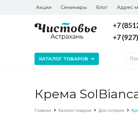
Акции
Семинары
Блог
Адрес м
+7 (851
+7 (927
+7 (8512) 43-65-77
+7 (927) 577-6-577
КАТАЛОГ ТОВАРОВ
Крема SolBianc
Главная
Каталог товаров
Для солярия
Кре