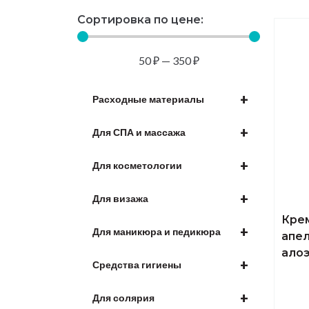
Сортировка по цене:
50
₽
—
350
₽
+
Расходные материалы
+
Для СПА и массажа
+
Для косметологии
+
Для визажа
Крем
+
Для маникюра и педикюра
апел
алоэ
+
Средства гигиены
+
Для солярия