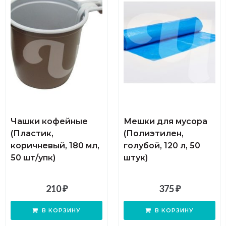
Чашки кофейные
Мешки для мусора
(Пластик,
(Полиэтилен,
коричневый, 180 мл,
голубой, 120 л, 50
Сортировка по цене:
50 шт/упк)
штук)
124
₽
—
384
₽
210
₽
375
₽
В КОРЗИНУ
В КОРЗИНУ