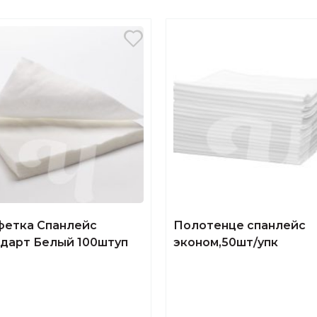
фетка Спанлейс
Полотенце спанлейс
ндарт Белый 100штуп
эконом,50шт/упк