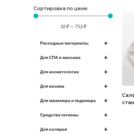
Сортировка по цене:
32
₽
—
752
₽
+
Расходные материалы
+
Для СПА и массажа
+
Для косметологии
+
Для визажа
Сал
+
Для маникюра и педикюра
ста
+
Средства гигиены
+
Для солярия